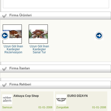
Firma Ürünleri
Uzun Göl İnan
Uzun Göl İnan
Uz
Kardeşler
Kardeşler
Rezervasyon
Sanal Tur
R
Firma İlanları
Firma Rehberi
Akkaya Cep Shop
EURO DİZAYN
Samsun
01-01-2008
Zonguldak
01-01-2008