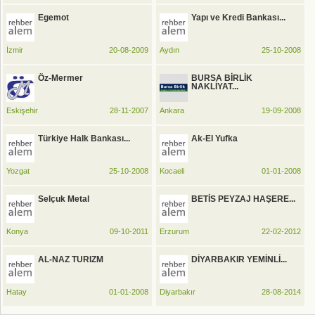
Egemot
Yapı ve Kredi Bankası...
İzmir
20-08-2009
Aydın
25-10-2008
Öz-Mermer
BURSA BİRLİK
NAKLİYAT...
Eskişehir
28-11-2007
Ankara
19-09-2008
Türkiye Halk Bankası...
Ak-El Yufka
Yozgat
25-10-2008
Kocaeli
01-01-2008
Selçuk Metal
BETİS PEYZAJ HAŞERE...
Konya
09-10-2011
Erzurum
22-02-2012
AL-NAZ TURIZM
DİYARBAKIR YEMİNLİ...
Hatay
01-01-2008
Diyarbakır
28-08-2014